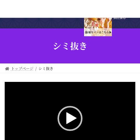
MENU
シミ抜き
トップページ
シミ抜き
動
画
プ
レ
ー
ヤ
ー