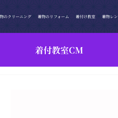
物のクリーニング
着物のリフォーム
着付け教室
着物レン
着付教室CM
動
画
プ
レ
ー