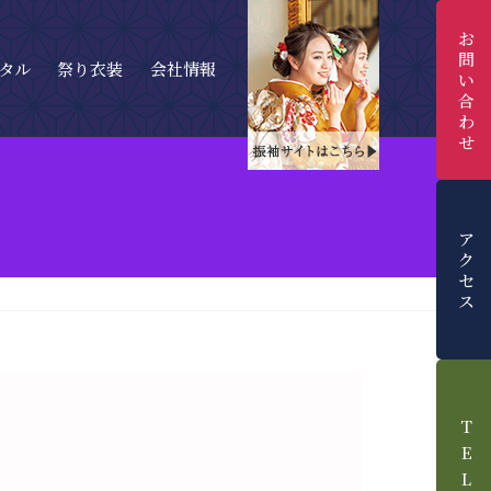
お
問
タル
祭り衣装
会社情報
い
合
わ
せ
ア
ク
セ
ス
T
E
L