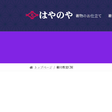
着物のお仕立て
着
トップページ
着付教室CM